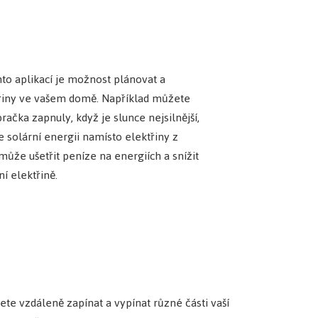
hto aplikací je možnost plánovat a
řiny ve vašem domě. Například můžete
račka zapnuly, když je slunce nejsilnější,
 solární energii namísto elektřiny z
může ušetřit peníze na energiích a snížit
í elektřině.
te vzdáleně zapínat a vypínat různé části vaší