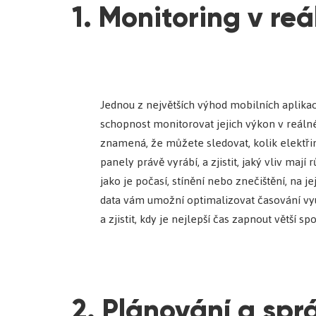
1. Monitoring v re
Jednou z největších výhod mobilních aplikac
schopnost monitorovat jejich výkon v reáln
znamená, že můžete sledovat, kolik elektřin
panely právě vyrábí, a zjistit, jaký vliv mají 
jako je počasí, stínění nebo znečištění, na je
data vám umožní optimalizovat časování vyu
a zjistit, kdy je nejlepší čas zapnout větší sp
2. Plánování a spr