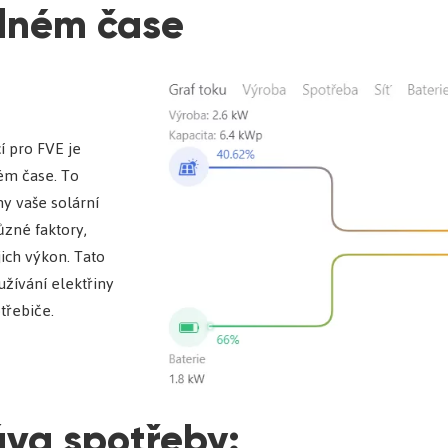
álném čase
í pro FVE je
ém čase. To
y vaše solární
různé faktory,
jich výkon. Tato
žívání elektřiny
otřebiče.
áva spotřeby: