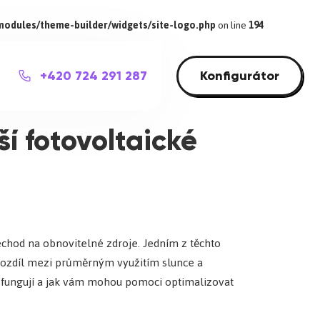
modules/theme-builder/widgets/site-logo.php
on line
194
+420 724 291 287
Konfigurátor
í fotovoltaické
chod na obnovitelné zdroje. Jedním z těchto
t rozdíl mezi průměrným využitím slunce a
ce fungují a jak vám mohou pomoci optimalizovat