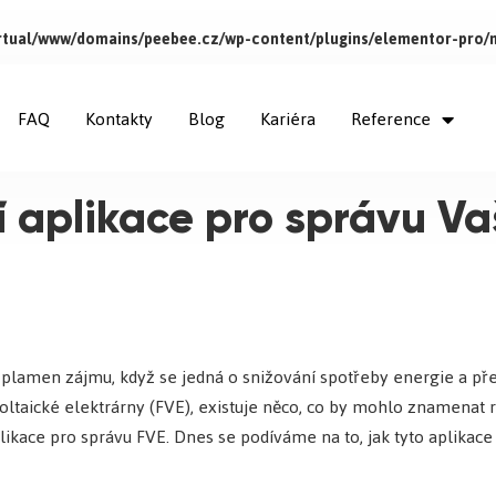
virtual/www/domains/peebee.cz/wp-content/plugins/elementor-pro/
FAQ
Kontakty
Blog
Kariéra
Reference
í aplikace pro správu Vaš
lamen zájmu, když se jedná o snižování spotřeby energie a pře
otovoltaické elektrárny (FVE), existuje něco, co by mohlo znamena
plikace pro správu FVE. Dnes se podíváme na to, jak tyto aplika