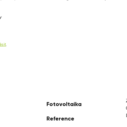
y
ásit
.
Fotovoltaika
Reference