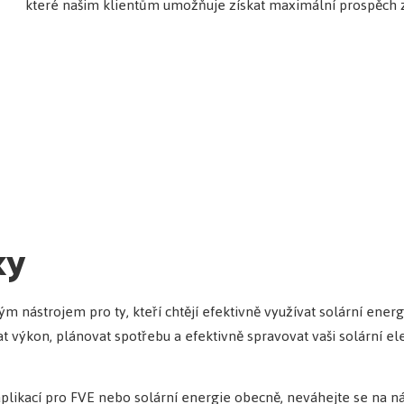
které našim klientům umožňuje získat maximální prospěch z 
ky
m nástrojem pro ty, kteří chtějí efektivně využívat solární energ
t výkon, plánovat spotřebu a efektivně spravovat vaši solární el
likací pro FVE nebo solární energie obecně, neváhejte se na ná