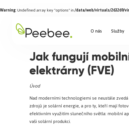
Warning
: Undefined array key "options" in
/data/web/virtuals/263269/
O nás
Služby
Jak fungují mobiln
elektrárny (FVE)
Úvod
Nad moderními technologiemi se neustále zvedá p
zdrojů je solární energie, a pro ty, kteří mají f
efektivním využitím slunečního světla: mobilní a
vaši solární produkci.