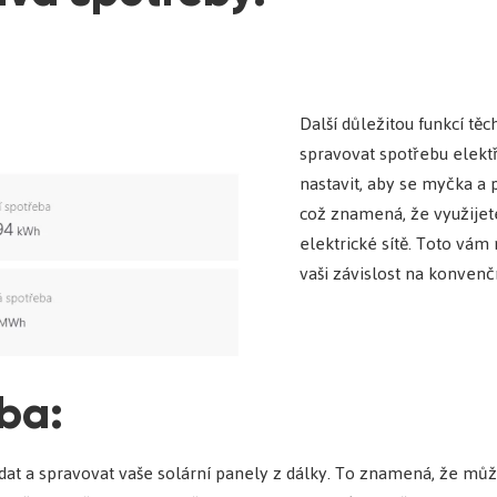
Další důležitou funkcí těc
spravovat spotřebu elekt
nastavit, aby se myčka a p
což znamená, že využijete
elektrické sítě. Toto vám 
vaši závislost na konvenčn
ba:
at a spravovat vaše solární panely z dálky. To znamená, že může